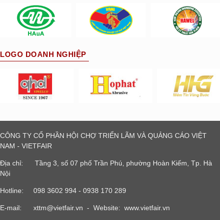
LOGO DOANH NGHIỆP
CÔNG TY CỔ PHẦN HỘI CHỢ TRIỂN LÃM VÀ QUẢNG CÁO VIỆT
NAM - VIETFAIR
Địa chỉ: Tầng 3, số 07 phố Trần Phú, phường Hoàn Kiếm, Tp. Hà
Nội
Hotline: 098 3602 994 - 0938 170 289
E-mail:
xttm@vietfair.vn
- Website: www.vietfair.vn