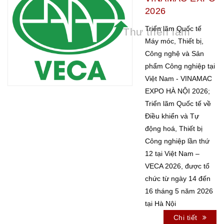
TRANG CHỦ
GIỚI THIỆU
»
2026
THƯ TRIỂN LÃM
»
Triển lãm Quốc tế
Thư triển lãm
Máy móc, Thiết bị,
Công nghệ và Sản
phẩm Công nghiệp tại
Việt Nam - VINAMAC
EXPO HÀ NỘI 2026;
Triển lãm Quốc tế về
Điều khiển và Tự
động hoá, Thiết bị
Công nghiệp lần thứ
12 tại Việt Nam –
VECA 2026, được tổ
chức từ ngày 14 đến
16 tháng 5 năm 2026
tại Hà Nội
Chi tiết