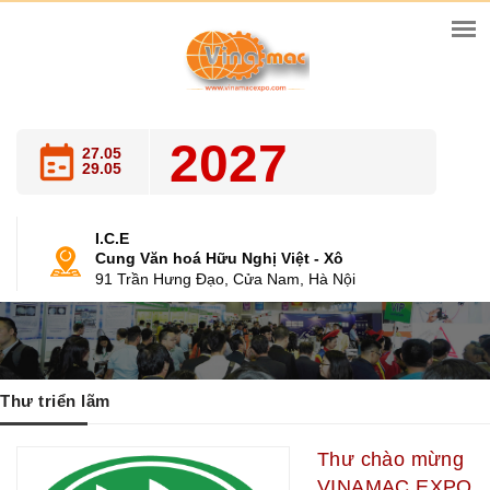
2027
27.05
29.05
I.C.E
Cung Văn hoá Hữu Nghị Việt - Xô
91 Trần Hưng Đạo, Cửa Nam, Hà Nội
Thư triển lãm
Thư chào mừng
VINAMAC EXPO